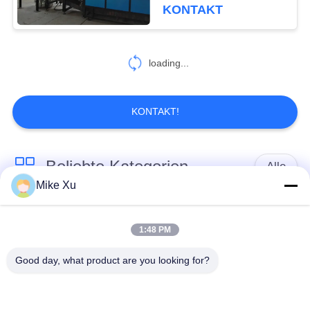
KONTAKT
QUALITÄTSKONTROLLE
loading...
NEUIGKEITEN
RECHTSSACHEN
KONTAKT!
BITTE UM
Beliebte Kategorien
Alle
EIN
Mike Xu
ANGEBOT
Elektrischer
Industrieller Glasofen
Industrieofen
1:48 PM
SITEMAP
Good day, what product are you looking for?
Industrieller
Ziegelstein-Tunnel-
PRIVACY
keramischer Ofen
Brennofen