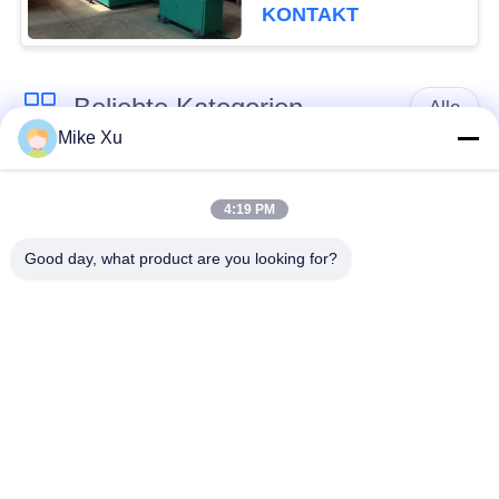
KONTAKT
Beliebte Kategorien
Alle
Mike Xu
Elektrischer
Industrieller Glasofen
Industrieofen
4:19 PM
Good day, what product are you looking for?
Industrieller
Ziegelstein-Tunnel-
keramischer Ofen
Brennofen
Abschleifender
New Energy darren
Brennofen
Ununterbrochener
Labormuffelofen
Maschen-Gurt-Ofen