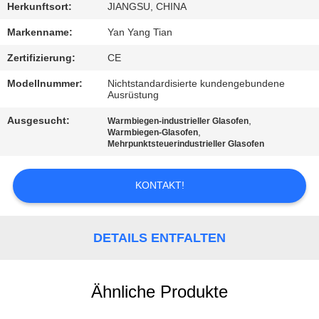
Herkunftsort:
JIANGSU, CHINA
QUALITÄTSKONTROLLE
Markenname:
Yan Yang Tian
Zertifizierung:
CE
NEUIGKEITEN
Modellnummer:
Nichtstandardisierte kundengebundene
Ausrüstung
RECHTSSACHEN
Ausgesucht:
,
Warmbiegen-industrieller Glasofen
,
Warmbiegen-Glasofen
Mehrpunktsteuerindustrieller Glasofen
BITTE UM
EIN
KONTAKT!
ANGEBOT
DETAILS ENTFALTEN
SITEMAP
Ähnliche Produkte
PRIVACY