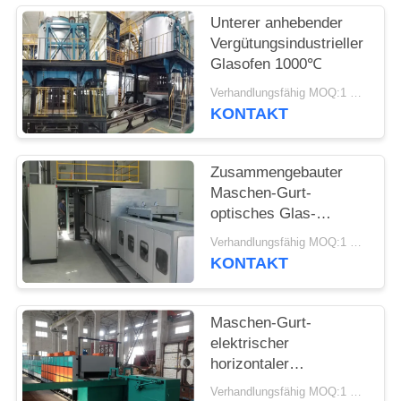
POLICY
Unterer anhebender
Vergütungsindustrieller
Glasofen 1000℃
Verhandlungsfähig MOQ:1 Satz
KONTAKT
Zusammengebauter
Maschen-Gurt-
optisches Glas-
Ausglühen-Brennofen
Verhandlungsfähig MOQ:1 Satz
vor Ort
KONTAKT
Maschen-Gurt-
elektrischer
horizontaler
Glasverzierungsofen
Verhandlungsfähig MOQ:1 Satz