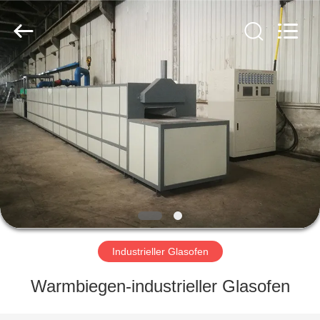
Sunny
Furnace
Co.,
Ltd.
All
Rights
Reserved.
ZU
HAUSE
PRODUKTE
VIDEOS
ÜBER
UNS
Industrieller Glasofen
Warmbiegen-industrieller Glasofen
WERKSBESICHTIGUNG