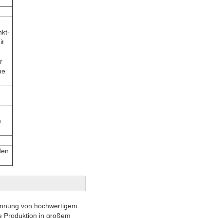
nkt-
it
r
ne
n
den
rennung von hochwertigem
he Produktion in großem