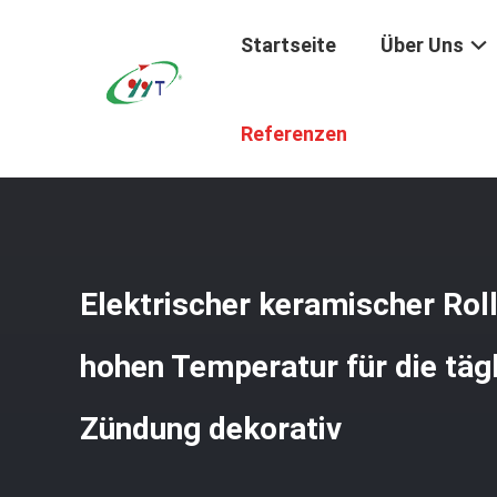
Startseite
Über Uns
Startseite
/
Produkte
/
Industrieller Keramischer Ofen
/
Referenzen
Elektrischer keramischer Rol
hohen Temperatur für die täg
Zündung dekorativ