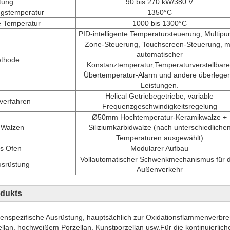
stung
90 bis 270 kW/380 V
gstemperatur
1350°C
e Temperatur
1000 bis 1300°C
PID-intelligente Temperatursteuerung, Multipu
Zone-Steuerung, Touchscreen-Steuerung, m
automatischer
ethode
Konstanztemperatur,Temperaturverstellbare
Übertemperatur-Alarm und andere überlege
Leistungen.
Helical Getriebegetriebe, variable
verfahren
Frequenzgeschwindigkeitsregelung
Ø50mm Hochtemperatur-Keramikwalze +
r Walzen
Siliziumkarbidwalze (nach unterschiedliche
Temperaturen ausgewählt)
es Ofen
Modularer Aufbau
Vollautomatischer Schwenkmechanismus für 
usrüstung
Außenverkehr
dukts
enspezifische Ausrüstung, hauptsächlich zur Oxidationsflammenverb
llan, hochweißem Porzellan, Kunstporzellan usw.Für die kontinuierlic