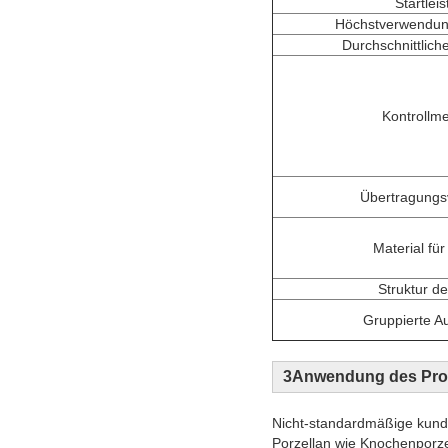
Startlei
Höchstverwendun
Durchschnittlich
Kontrollm
Übertragungs
Material fü
Struktur d
Gruppierte A
3Anwendung des Pro
Nicht-standardmäßige kund
Porzellan wie Knochenporze