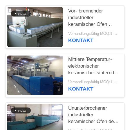
POLICY
Vor- brennender
industrieller
keramischer Ofen
Debinding
Verhandlungsfähig MOQ:1 Satz
KONTAKT
Mittlere Temperatur-
elektronischer
keramischer sinternder
Ofen
Verhandlungsfähig MOQ:1 Satz
KONTAKT
Ununterbrochener
industrieller
keramischer Ofen der
hohen Temperatur