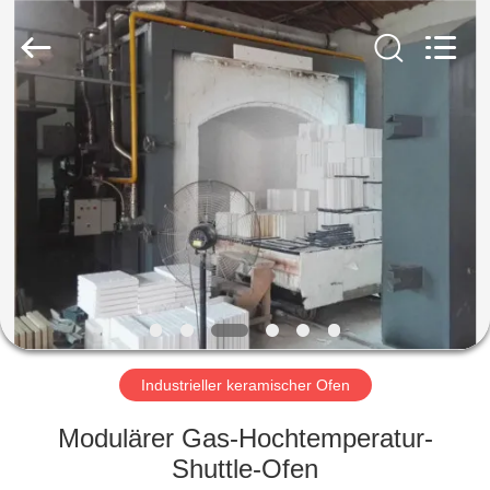
Sunny
Furnace
Co.,
Ltd.
All
Rights
Reserved.
ZU
HAUSE
PRODUKTE
VIDEOS
ÜBER
UNS
Industrieller keramischer Ofen
Modulärer Gas-Hochtemperatur-
WERKSBESICHTIGUNG
Shuttle-Ofen