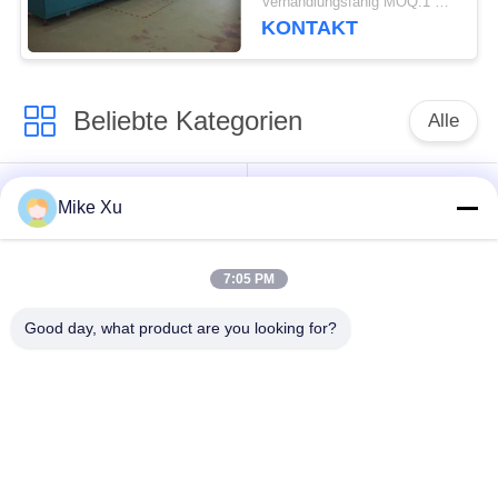
Verhandlungsfähig MOQ:1 Satz
KONTAKT
Beliebte Kategorien
Alle
Elektrischer
Industrieller Glasofen
Mike Xu
Industrieofen
7:05 PM
Industrieller
Ziegelstein-Tunnel-
keramischer Ofen
Brennofen
Good day, what product are you looking for?
Abschleifender
New Energy darren
Brennofen
Ununterbrochener
Labormuffelofen
Maschen-Gurt-Ofen