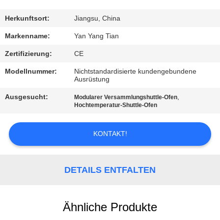
QUALITÄTSKONTROLLE
Herkunftsort:
Jiangsu, China
Markenname:
Yan Yang Tian
NEUIGKEITEN
Zertifizierung:
CE
Modellnummer:
Nichtstandardisierte kundengebundene
RECHTSSACHEN
Ausrüstung
Ausgesucht:
,
Modularer Versammlungshuttle-Ofen
Hochtemperatur-Shuttle-Ofen
BITTE UM
EIN
KONTAKT!
ANGEBOT
DETAILS ENTFALTEN
SITEMAP
PRIVACY
Ähnliche Produkte